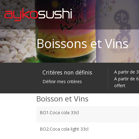
Boissons et Vins
Critères non définis
A partir de 
A partir de 
Définir mes critères
offert
Boisson et Vins
BO1.Coca cola 33cl
BO2.Coca cola light 33cl